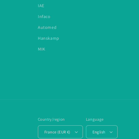
IAE
Infaco
Automed
Hanskamp
MIK
Country/region
Language
France (EUR €)
English