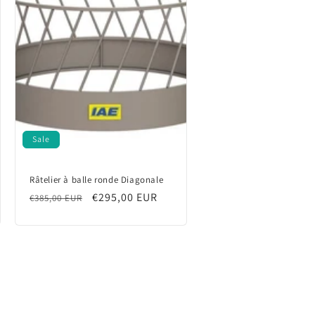
Sale
Râtelier à balle ronde Diagonale
Regular
Sale
€295,00 EUR
€385,00 EUR
price
price