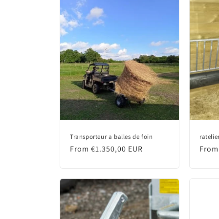
Transporteur a balles de foin
rateli
Regular
From €1.350,00 EUR
Regu
From
price
price