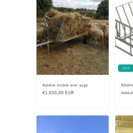
Sale
Ratelier mobile avec auge
Râtelie
Regular
€1.050,00 EUR
Regu
€505,
price
price