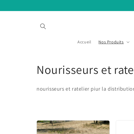
Skip to
content
Accueil
Nos Produits
C
Nourisseurs et rate
o
nourisseurs et ratelier piur la distribu
l
l
e