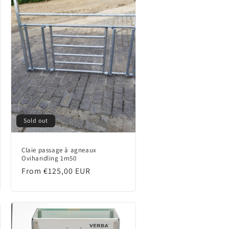
Sold out
Claie passage à agneaux
Ovihandling 1m50
Regular
From €125,00 EUR
price