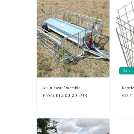
c
t
i
o
n
Sale
:
Nourrisseur Tractable
Rateli
Regular
From €1.500,00 EUR
Regu
€32,5
price
price