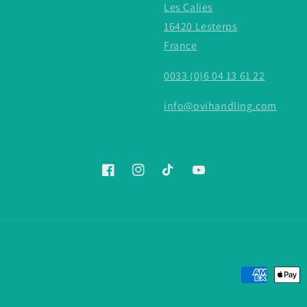
Les Calies
16420 Lesterps
France
0033 (0)6 04 13 61 22
info@ovihandling.com
Facebook
Instagram
TikTok
YouTube
Payment
methods