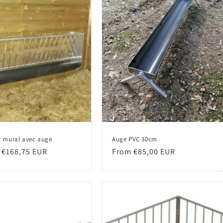
er mural avec auge
Auge PVC 30cm
lar
 €168,75 EUR
Regular
From €85,00 EUR
price