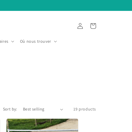
Log
Cart
in
aires
Où nous trouver
Sort by:
19 products