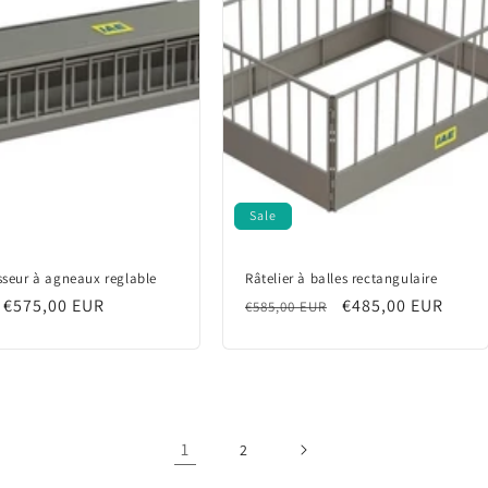
Sale
sseur à agneaux reglable
Râtelier à balles rectangulaire
lar
 €575,00 EUR
Regular
Sale
€485,00 EUR
€585,00 EUR
price
price
1
2