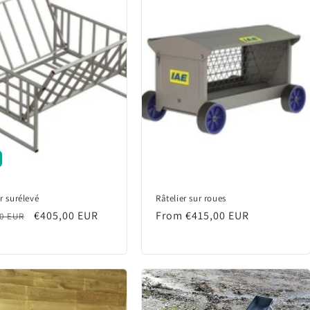
r surélevé
Râtelier sur roues
lar
Sale
€405,00 EUR
Regular
From €415,00 EUR
00 EUR
price
price