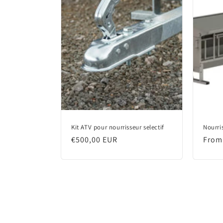
Kit ATV pour nourrisseur selectif
Nourri
Regular
€500,00 EUR
Regu
From
price
price